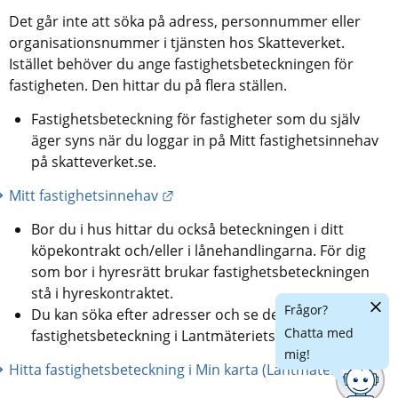
Det går inte att söka på adress, personnummer eller 
organisationsnummer i tjänsten hos Skatteverket. 
Istället behöver du ange fastighetsbeteckningen för 
fastigheten. Den hittar du på flera ställen.
Fastighetsbeteckning för fastigheter som du själv 
äger syns när du loggar in på Mitt fastighetsinnehav 
på skatteverket.se.
Länk till annan webbplats.
Mitt fastighetsinnehav
Bor du i hus hittar du också beteckningen i ditt 
köpekontrakt och/eller i lånehandlingarna. För dig 
som bor i hyresrätt brukar fastighetsbeteckningen 
stå i hyreskontraktet.
Dölj
Frågor?
Du kan söka efter adresser och se dess 
chatt
Chatta med
fastighetsbeteckning i Lantmäteriets tjänst Min karta.
mig!
Län
Hitta fastighetsbeteckning i Min karta (Lantmäteriet)