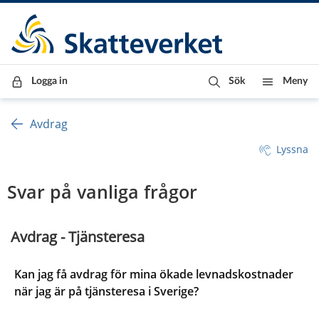
Till innehåll
Till navigationen
Till chattrobot
Logga in
Sök
Meny
Avdrag
Lyssna
Svar på vanliga frågor
 Avdrag - Tjänsteresa
Kan jag få avdrag för mina ökade levnadskostnader
när jag är på tjänsteresa i Sverige?