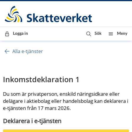
Till innehåll
Till navigationen
Till chattrobot
Logga in
Sök
Meny
Alla e-tjänster
Inkomstdeklaration 1
Du som är privatperson, enskild näringsidkare eller 
delägare i aktiebolag eller handelsbolag kan deklarera i 
e-tjänsten från 17 mars 2026.
Deklarera i e-tjänsten