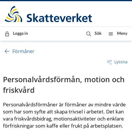
Till innehåll
Till navigationen
Till chattrobot
Logga in
Sök
Meny
Förmåner
Lyssna
Personalvårdsförmån, motion och 
friskvård
Personalvårdsförmåner är förmåner av mindre värde 
som har som syfte att skapa trivsel i arbetet. Det kan 
vara friskvårdsbidrag, motionsaktiviteter och enklare 
förfriskningar som kaffe eller frukt på arbetsplatsen.