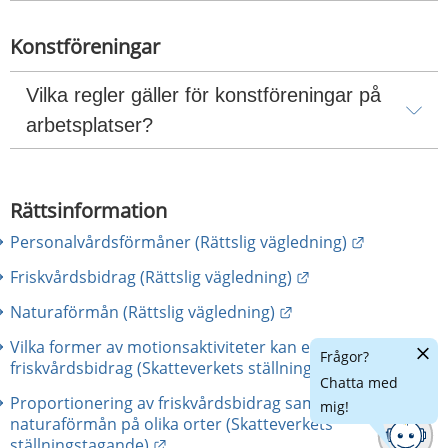
Konstföreningar
Vilka regler gäller för konstföreningar på 
arbetsplatser?
Rättsinformation
Länk till a
Personalvårdsförmåner (Rättslig vägledning)
Länk till annan we
Friskvårdsbidrag (Rättslig vägledning)
Länk till annan webb
Naturaförmån (Rättslig vägledning)
Vilka former av motionsaktiviteter kan ersättas med
Dölj
Frågor?
Länk 
friskvårdsbidrag (Skatteverkets ställningstagande)
chatt
Chatta med
Proportionering av friskvårdsbidrag samt utgivande av
mig!
naturaförmån på olika orter (Skatteverkets
Länk till annan webbplats.
ställningstagande)