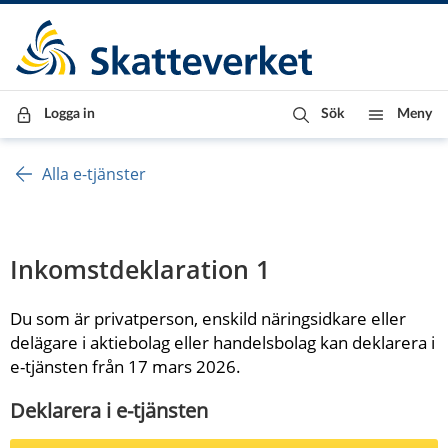
Till innehåll
Till navigationen
Till chattrobot
Logga in
Sök
Meny
Alla e-tjänster
Inkomstdeklaration 1
Du som är privatperson, enskild näringsidkare eller 
delägare i aktiebolag eller handelsbolag kan deklarera i 
e-tjänsten från 17 mars 2026.
Deklarera i e-tjänsten