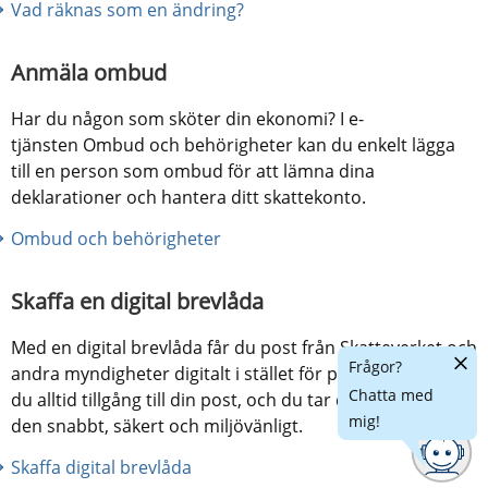
Vad räknas som en ändring?
Anmäla ombud
Har du någon som sköter din ekonomi? I e-
tjänsten Ombud och behörigheter kan du enkelt lägga 
till en person som ombud för att lämna dina 
deklarationer och hantera ditt skattekonto.
Ombud och behörigheter
Skaffa en digital brevlåda
Med en digital brevlåda får du post från Skatteverket och 
Dölj
Frågor?
andra myndigheter digitalt i stället för på papper. Då har 
chatt
Chatta med
du alltid tillgång till din post, och du tar dessutom emot 
mig!
den snabbt, säkert och miljövänligt.
Skaffa digital brevlåda