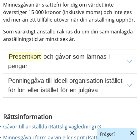
Minnesgåvan är skattefri för dig om värdet inte 
överstiger 15 000 kronor (inklusive moms) och inte ges 
vid mer än ett tillfälle utöver när din anställning upphör.
Som varaktigt anställd räknas du om din sammanlagda 
anställningstid är minst sex år.
Presentkort
 och gåvor som lämnas i 
pengar
Penninggåva till ideell organisation istället 
för lön eller istället för en julgåva
Rättsinformation
Länk till annan 
Gåvor till anställda (Rättslig vägledning)
Dölj
Frågor?
Minnesgåva i form av vin eller sprit (Rättslig vägledning)
chatt