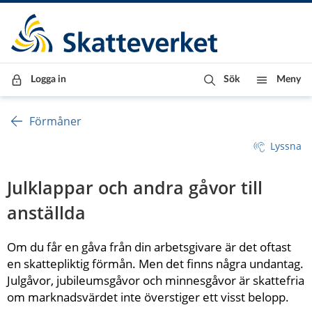
Till innehåll
Till navigationen
Till chattrobot
Logga in
Sök
Meny
Förmåner
Lyssna
Julklappar och andra gåvor till 
anställda
Om du får en gåva från din arbetsgivare är det oftast 
en skattepliktig förmån. Men det finns några undantag. 
Julgåvor, jubileumsgåvor och minnesgåvor är skattefria 
om marknadsvärdet inte överstiger ett visst belopp.