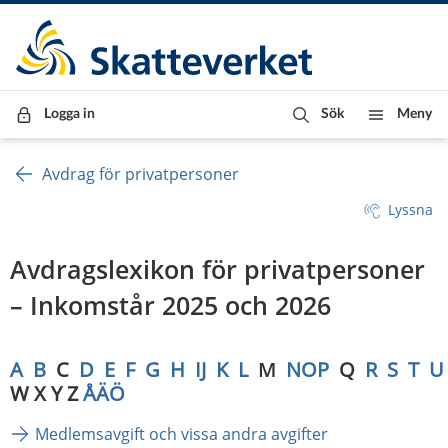
Till innehåll
Till navigationen
Till chattrobot
Logga in
Sök
Meny
Avdrag för privatpersoner
Lyssna
Avdragslexikon för privatpersoner 
– Inkomstår 2025 och 2026
A
B
  C  
D
E
F
G
H
IJ
K
L
M
NOP
  Q  
R
S
T
U
W X Y Z 
ÅÄÖ
Medlemsavgift och vissa andra avgifter