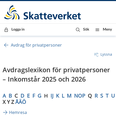
Till innehåll
Till navigationen
Till chattrobot
Logga in
Sök
Meny
Avdrag för privatpersoner
Lyssna
Avdragslexikon för privatpersoner 
– Inkomstår 2025 och 2026
A
B
  C  
D
E
F
G
H
IJ
K
L
M
NOP
  Q  
R
S
T
U
X Y Z 
ÅÄÖ
Hemresa