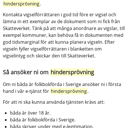
hindersprövning
.
Kontakta vigselförrättaren i god tid före er vigsel och 
lämna in ett exemplar av de dokument som ni fick från 
Skatteverket. Tänk på att många anordnare av vigslar, till 
exempel kommuner, kan behöva få in dokumenten med 
god tidsmarginal för att kunna planera vigseln. Efter 
vigseln fyller vigselförrättaren i blanketten om 
vigselintyg och skickar den till Skatteverket.
Så ansöker ni om 
hindersprövning
Om ni båda är folkbokförda i Sverige ansöker ni i första 
hand i vår e-tjänst för 
hindersprövning
.
För att ni ska kunna använda tjänsten krävs att:
båda är över 18 år.
båda är folkbokförda i Sverige.
båda skriver under med e-legitimation.