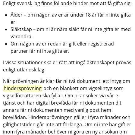
Enligt svensk lag finns följande hinder mot att få gifta sig:
Ålder – om någon av er är under 18 år får ni inte gifta 
er.
Släktskap – om ni är nära släkt får ni inte gifta er med 
varandra.
Om någon av er redan är gift eller registrerad 
partner får ni inte gifta er.
I vissa situationer ska er rätt att ingå äktenskapet prövas 
enligt utländsk lag.
När prövningen är klar får ni två dokument: ett intyg om 
hindersprövning
 och en blankett om vigselintyg som 
vigselförrättaren ska fylla i. Om ni ansöker via vår e-
tjänst och har digital brevlåda får ni dokumenten dit, 
annars får ni dokumenten med vanlig post hem i 
brevlådan. Hindersprövningen gäller i fyra månader och 
giltighetstiden går inte att förlänga. Om ni inte har gift er 
inom fyra månader behöver ni göra en ny ansökan om 