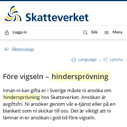
Till innehåll
Till navigationen
Till chattrobot
Logga in
Sök
Meny
Äktenskap
Language
Lyssna
Före vigseln – 
hindersprövning
Innan ni kan gifta er i Sverige måste ni ansöka om 
hindersprövning
 hos Skatteverket. Ansökan är 
avgiftsfri. Ni ansöker genom vår e-tjänst eller på en 
blankett som ni skickar till oss. Det är viktigt att ni 
lämnar in er ansökan i god tid före vigseln.