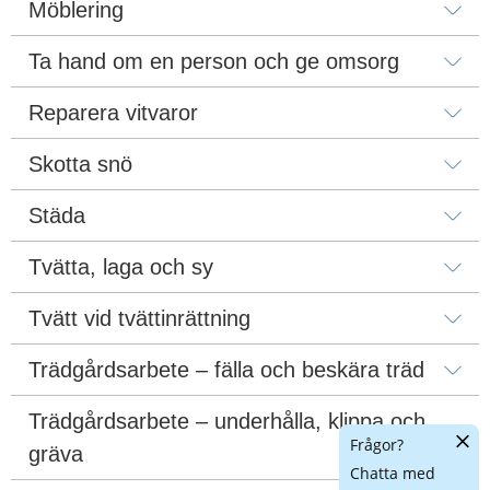
Möblering
Ta hand om en person och ge omsorg
Reparera vitvaror
Skotta snö
Städa
Tvätta, laga och sy
Tvätt vid tvättinrättning
Trädgårdsarbete – fälla och beskära träd
Trädgårdsarbete – underhålla, klippa och 
Dölj
Frågor?
gräva
chatt
Chatta med