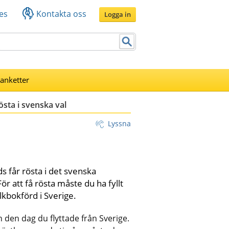
es
Kontakta oss
Logga in
lanketter
östa i svenska val
Lyssna
får rösta i det svenska 
ör att få rösta måste du ha fyllt 
lkbokförd i Sverige.
 den dag du flyttade från Sverige. 