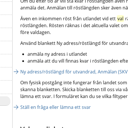
Om du efter tio år vill stå kvar i röstlängden äve
anmäla det. Anmälan till röstlängden sker även nä
Även en inkommen röst från utlandet vid ett 
val
 
röstlängden. Rösten räknas i det aktuella valet 
före valdagen.
Använd blankett Ny adress/röstlängd för utvandra
anmäla ny adress i utlandet
anmäla att du vill finnas kvar i röstlängden eft
Ny adress/röstlängd för utvandrad, Anmälan (SKV
Om fysisk postgång inte fungerar från landet som du
skanna blanketten. Skicka blanketten till oss via vår
lämna ett svar. I formuläret kan du se vilka filtype
Ställ en fråga eller lämna ett svar