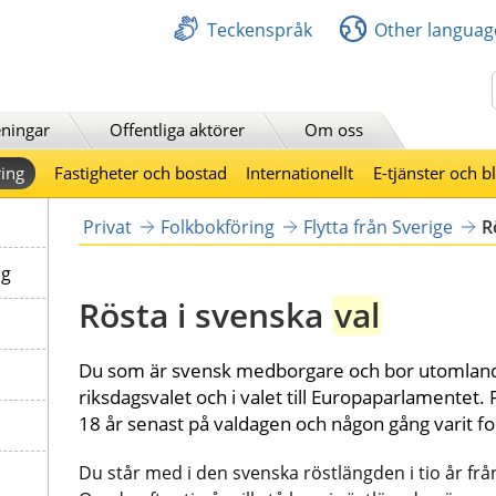
Teckenspråk
Other languag
Sök
ningar
Offentliga aktörer
Om oss
ing
Fastigheter och bostad
Internationellt
E-tjänster och b
Privat
Folkbokföring
Flytta från Sverige
R
ng
Rösta i svenska 
val
Du som är svensk medborgare och bor utomlands 
riksdagsvalet och i valet till Europaparlamentet. F
18 år senast på valdagen och någon gång varit fo
Du står med i den svenska röstlängden i tio år från