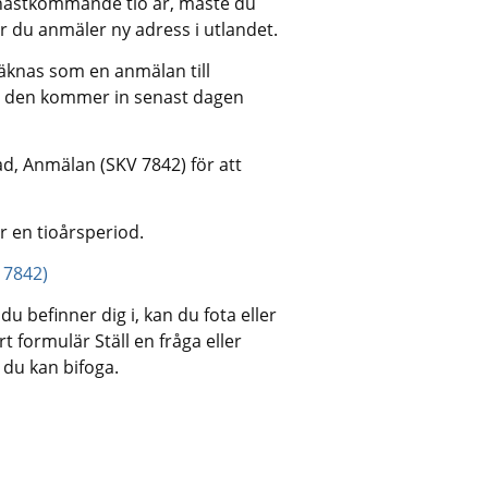
n nästkommande tio år, måste du 
r du anmäler ny adress i utlandet.
räknas som en anmälan till 
om den kommer in senast dagen 
d, Anmälan (SKV 7842) för att
er en tioårsperiod.
 7842)
 befinner dig i, kan du fota eller 
t formulär Ställ en fråga eller 
r du kan bifoga.