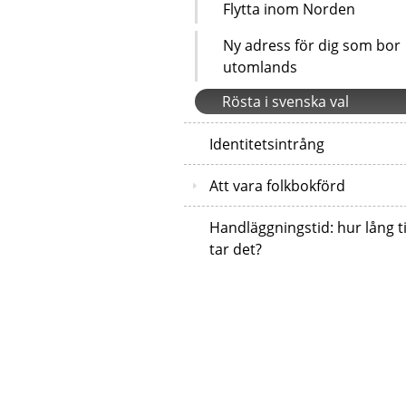
Flytta inom Norden
Ny adress för dig som bor
utomlands
Rösta i svenska val
Identitetsintrång
Att vara folkbokförd
Handläggningstid: hur lång t
tar det?