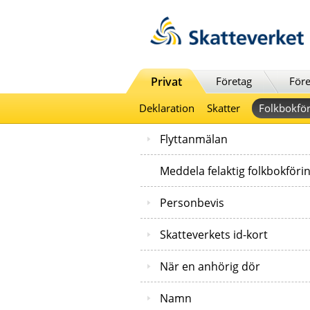
Till innehåll
Till navigationen
Till chattrobot
Privat
Företag
Före
Deklaration
Skatter
Folkbokför
Flyttanmälan
Meddela felaktig folkbokföri
Personbevis
Skatteverkets id-kort
När en anhörig dör
Namn