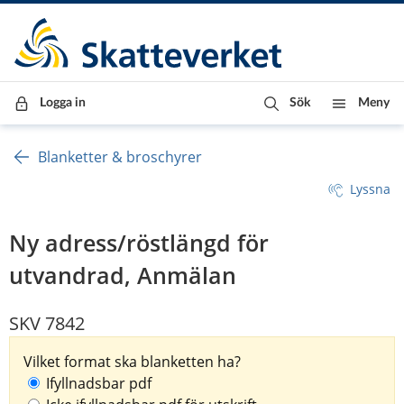
Till innehåll
Till navigationen
Till chattrobot
Logga in
Sök
Meny
Blanketter & broschyrer
Lyssna
Ny adress/röstlängd för
utvandrad, Anmälan
SKV 7842
Vilket format ska blanketten ha?
Ifyllnadsbar pdf