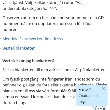
vår e-tjänst. Välj ”Folkbokföring” i rutan ”Välj 
underrubrik/kategori här >>”.
Observera att om du har både personnummer och GD-
nummer måste du uppdatera adressen för båda 
numren.
Meddela Skatteverket din adress
Beställ blanketter
Vart skickar jag blanketten?
Skicka blanketten till den adress som står på blanketten.
Om fysisk postgång inte fungerar från landet som du 
befinner dig i, kan du fota eller skanna blanketten. Skicka 
Dölj
Frågor?
blanketten till oss via vårt formulär Ställ en fråga eller 
chatt
Chatta med
lämna ett svar. I formuläret kan du se vilka filtyper som 
mig!
du kan bifoga.