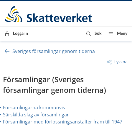
Till innehåll
Till navigationen
Till chattrobot
Logga in
Sök
Meny
Sveriges församlingar genom tiderna
Lyssna
Församlingar (Sveriges 
församlingar genom tiderna)
Församlingarna kommunvis
Särskilda slag av församlingar
Församlingar med förlossningsanstalter fram till 1947