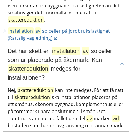
elen förser andra byggnader på fastigheten än ditt 
småhus ger det i normalfallet inte rätt till 
skattereduktion
.
Installation
av
 solceller på jordbruksfastighet 
Länk till annan webbplats.
(Rättslig vägledning)
Det har skett en 
installation
av
 solceller 
som är placerade på åkermark. Kan 
skattereduktion
 medges för 
installationen?
Nej, 
skattereduktion
 kan inte medges. För att få rätt 
till 
skattereduktion
 ska installationen placeras på 
ett småhus, ekonomibyggnad, komplementhus eller 
på tomtmark i nära anslutning till småhuset. 
Tomtmark är i normalfallet den del 
av
 marken 
vid
bostaden som har en avgränsning mot annan mark.