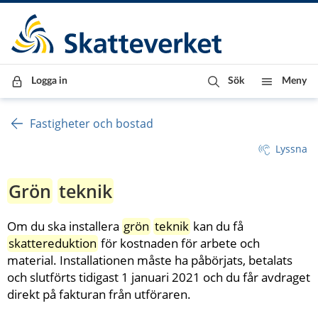
Till innehåll
Till navigationen
Till chattrobot
Logga in
Sök
Meny
Fastigheter och bostad
Lyssna
Grön
teknik
Om du ska installera 
grön
teknik
 kan du få 
skattereduktion
 för kostnaden för arbete och 
material. Installationen måste ha påbörjats, betalats 
och slutförts tidigast 1 januari 2021 och du får avdraget 
direkt på fakturan från utföraren.