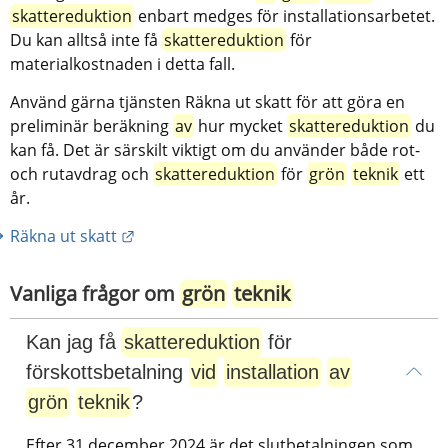
skattereduktion
 enbart medges för installationsarbetet. 
Du kan alltså inte få 
skattereduktion
 för 
materialkostnaden i detta fall.
Använd gärna tjänsten Räkna ut skatt för att göra en 
preliminär beräkning 
av
 hur mycket 
skattereduktion
 du 
kan få. Det är särskilt viktigt om du använder både rot- 
och rutavdrag och 
skattereduktion
 för 
grön
teknik
 ett 
år.
Länk till annan webbplats.
Räkna ut skatt
Vanliga frågor om 
grön
teknik
Kan jag få 
skattereduktion
 för 
förskottsbetalning 
vid
installation
av
grön
teknik
?
Efter 31 december 2024 är det slutbetalningen som 