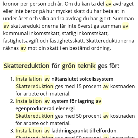
kronor per person och år. Om du kan ta del 
av
 avdraget 
eller inte beror på hur mycket skatt du har betalat in 
under året och vilka andra avdrag du har gjort. Summan 
av
 skattereduktionerna får inte överstiga summan 
av
kommunal inkomstskatt, statlig inkomstskatt, 
fastighetsavgift och fastighetsskatt. Skattereduktionerna 
räknas 
av
 mot din skatt i en bestämd ordning.
Skattereduktion
 för 
grön
teknik
 ges för:
Installation
av
nätanslutet solcellssystem
. 
Skattereduktion
 ges med 15 procent 
av
 kostnaden 
för arbete och material.
Installation
av
system för lagring 
av
egenproducerad elenergi
.
Skattereduktion
 ges med 50 procent 
av
 kostnaden 
för arbete och material.
Installation
av
laddningspunkt till elfordon
.
Skattereduktion
 ges med 50 procent 
av
 kostnaden 