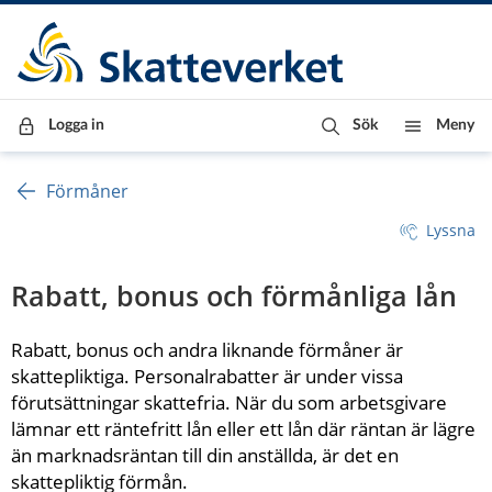
Till innehåll
Till navigationen
Till chattrobot
Logga in
Sök
Meny
Förmåner
Lyssna
Rabatt, bonus och förmånliga lån
Rabatt, bonus och andra liknande förmåner är 
skattepliktiga. Personalrabatter är under vissa 
förutsättningar skattefria. När du som arbetsgivare 
lämnar ett räntefritt lån eller ett lån där räntan är lägre 
än marknadsräntan till din anställda, är det en 
skattepliktig förmån.