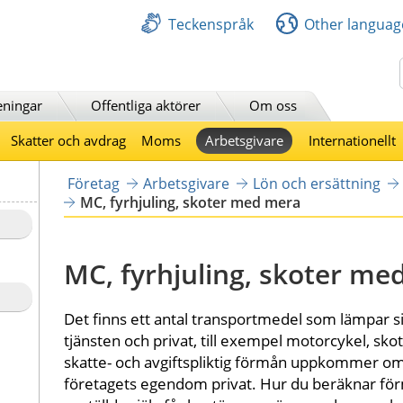
Teckenspråk
Other languag
Sök
eningar
Offentliga aktörer
Om oss
Skatter och avdrag
Moms
Arbetsgivare
Internationellt
Företag
Arbetsgivare
Lön och ersättning
MC, fyrhjuling, skoter med mera
MC, fyrhjuling, skoter me
Det finns ett antal transportmedel som lämpar si
tjänsten och privat, till exempel motorcykel, skot
skatte- och avgiftspliktig förmån uppkommer om a
företagets egendom privat. Hur du beräknar fö