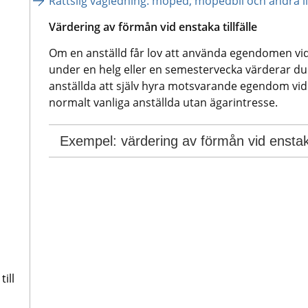
Rättslig vägledning: moped, mopedbil och andra 
Värdering av förmån vid enstaka tillfälle 
Om en anställd får lov att använda egendomen vid et
under en helg eller en semestervecka värderar du 
anställda att själv hyra motsvarande egendom vid det
normalt vanliga anställda utan ägarintresse.
Exempel: värdering av förmån vid enstaka 
ill