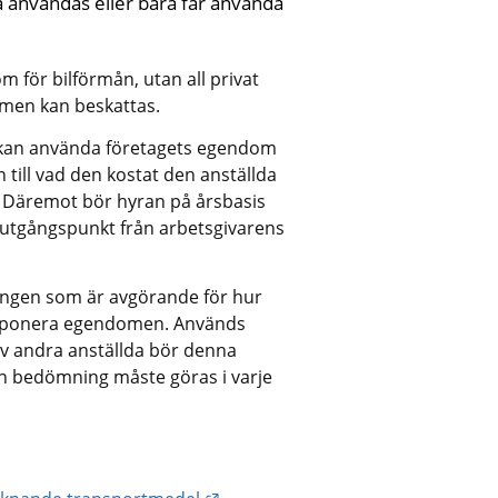
användas eller bara får använda 
 för bilförmån, utan all privat 
men kan beskattas.
tt kan använda företagets egendom 
till vad den kostat den anställda 
. Däremot bör hyran på årsbasis 
 utgångspunkt från arbetsgivarens 
ingen som är avgörande för hur 
isponera egendomen. Används 
v andra anställda bör denna 
n bedömning måste göras i varje 
webbplats.
k till annan webbplats.
Länk till annan webbplats.