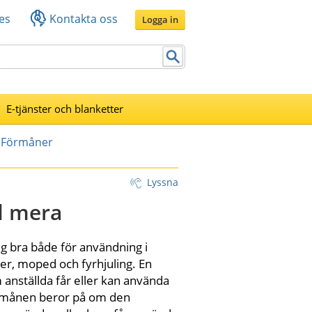
es
Kontakta oss
Logga in
E-tjänster och blanketter
Förmåner
Lyssna
d mera
g bra både för användning i 
er, moped och fyrhjuling. En 
nställda får eller kan använda 
rmånen beror på om den 