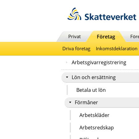
Till innehåll
Till navigationen
Till chattrobot
Privat
Företag
För
Driva företag
Inkomstdeklaration
Arbetsgivarregistrering
Lön och ersättning
Betala ut lön
Förmåner
Arbetskläder
Arbetsredskap