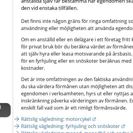
anställda själv får bestämma när egendomen ska 
den vid enstaka tillfällen.
Det finns inte någon gräns för ringa omfattning som
användning eller möjligheten att använda egendo
Om en anställd eller en delägare i ett företag fri
för privat bruk bör du beräkna värdet av förmånen 
att själv hyra eller leasa motsvarande på årsbasis
för en fyrhjuling eller en snöskoter beräknas med
kostnader.
Det är inte omfattningen av den faktiska användn
du ska värdera förmånen utan möjligheten att d
egendomen i verksamheten, hyrs ut eller nyttjas a
inskränkning påverka värderingen av förmånen. E
d
enskilt fall vad som är ett rimligt förmånsvärde.
Länk till annan 
Rättslig vägledning: motorcykel
Län
Rättslig vägledning: fyrhjuling och snöskoter