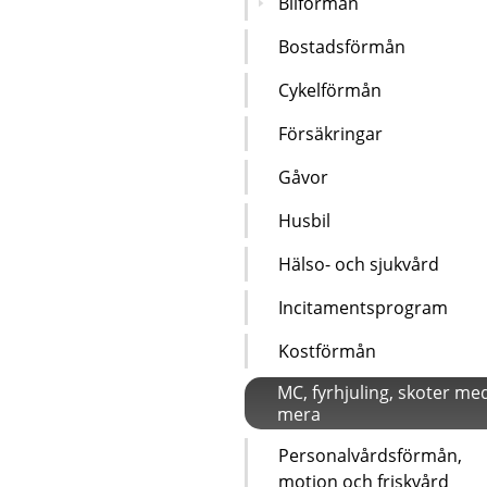
Bilförmån
Bostadsförmån
Cykelförmån
Försäkringar
Gåvor
Husbil
Hälso- och sjukvård
Incitamentsprogram
Kostförmån
MC, fyrhjuling, skoter me
mera
Personalvårdsförmån,
motion och friskvård