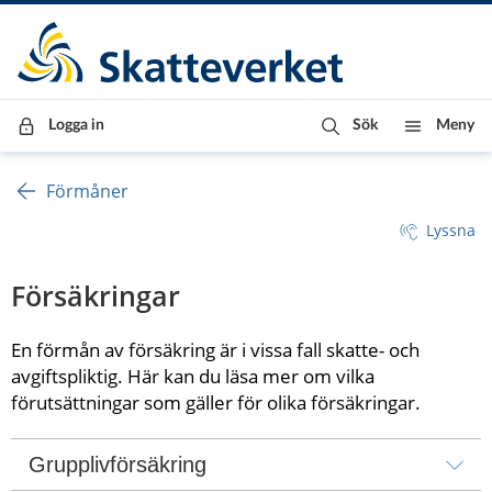
Till innehåll
Till navigationen
Till chattrobot
Logga in
Sök
Meny
Förmåner
Lyssna
Försäkringar
En förmån av försäkring är i vissa fall skatte- och 
avgiftspliktig. Här kan du läsa mer om vilka 
förutsättningar som gäller för olika försäkringar.
Grupplivförsäkring