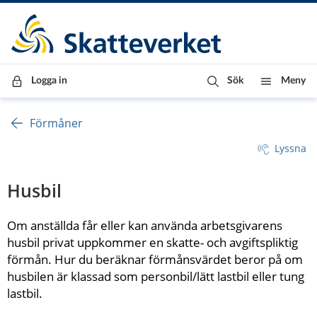
Till innehåll
Till navigationen
Till chattrobot
Logga in
Sök
Meny
Förmåner
Lyssna
Husbil
Om anställda får eller kan använda arbetsgivarens 
husbil privat uppkommer en skatte- och avgiftspliktig 
förmån. Hur du beräknar förmånsvärdet beror på om 
husbilen är klassad som personbil/lätt lastbil eller tung 
lastbil.