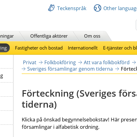
Teckenspråk
Other languag
Sök
ningar
Offentliga aktörer
Om oss
ing
Fastigheter och bostad
Internationellt
E-tjänster och b
Privat
Folkbokföring
Att vara folkbokförd
Sveriges församlingar genom tiderna
Förtec
ng
Förteckning (Sveriges för
tiderna)
Klicka på önskad begynnelsebokstav! Här present
församlingar i alfabetisk ordning.