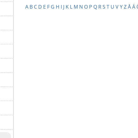
A
B
C
D
E
F
G
H
I
J
K
L
M
N
O
P
Q
R
S
T
U
V
Y
Z
Å
Ä