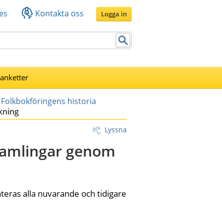
es
Kontakta oss
Logga in
lanketter
Folkbokföringens historia
kning
Lyssna
samlingar genom 
eras alla nuvarande och tidigare 