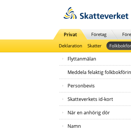
Till innehåll
Till navigationen
Till chattrobot
Privat
Företag
Före
Deklaration
Skatter
Folkbokför
Flyttanmälan
Meddela felaktig folkbokföri
Personbevis
Skatteverkets id-kort
När en anhörig dör
Namn