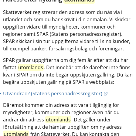
Skatteverket registrerar den adress som du nås via i 
utlandet och som du har skrivit i din anmälan. Vi skickar 
uppgiften vidare till myndigheter, kommuner och 
regioner samt SPAR (Statens personadressregister). 
SPAR skickar i sin tur uppgifterna vidare till sina kunder, 
till exempel banker, försäkringsbolag och föreningar.
SPAR gallrar uppgifterna om dig fem år efter att du har 
flyttat 
utomlands
. Det innebär att de därefter inte finns 
kvar i SPAR om du inte begär uppskjuten gallring. Du kan 
begära uppskjuten gallring på SPAR:s webbplats:
Länk till an
Utvandrad? (Statens personadressregister)
Däremot kommer din adress att vara tillgänglig för 
myndigheter, kommuner och regioner även när du 
ändrar din adress 
utomlands
. Det gäller under 
förutsättning att de hämtar uppgiften om ny adress 
utomlands
 från Skatteverket. Du kan kontakta den 