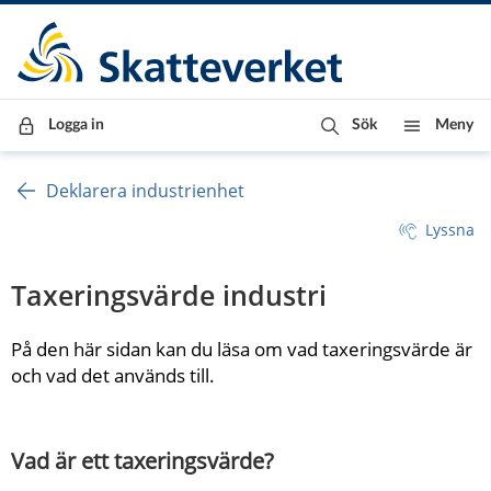
Till innehåll
Till navigationen
Till chattrobot
Logga in
Sök
Meny
Deklarera industrienhet
Lyssna
Taxeringsvärde industri
På den här sidan kan du läsa om vad taxeringsvärde är 
och vad det används till.
Vad är ett taxeringsvärde?