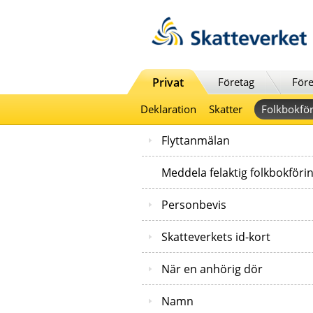
Till innehåll
Till navigationen
Till chattrobot
Privat
Företag
Före
Deklaration
Skatter
Folkbokför
Flyttanmälan
Meddela felaktig folkbokföri
Personbevis
Skatteverkets id-kort
När en anhörig dör
Namn