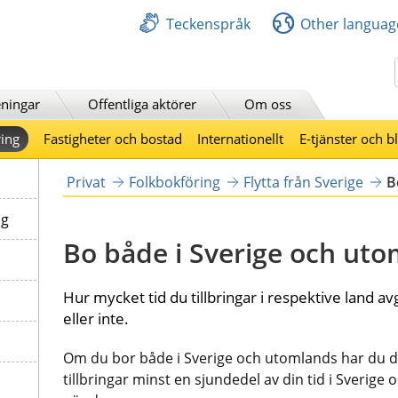
Teckenspråk
Other languag
Sök
ningar
Offentliga aktörer
Om oss
ing
Fastigheter och bostad
Internationellt
E-tjänster och b
Privat
Folkbokföring
Flytta från Sverige
B
ng
Bo både i Sverige och ut
Hur mycket tid du tillbringar i respektive land a
eller inte.
Om du bor både i Sverige och utomlands har du d
tillbringar minst en sjundedel av din tid i Sverige oc