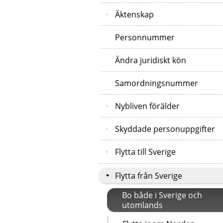
Äktenskap
Personnummer
Ändra juridiskt kön
Samordningsnummer
Nybliven förälder
Skyddade personuppgifter
Flytta till Sverige
Flytta från Sverige
Bo både i Sverige och
utomlands