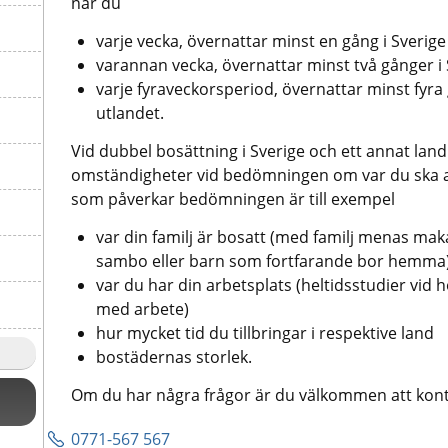
när du
varje vecka, övernattar minst en gång i Sverige
varannan vecka, övernattar minst två gånger i 
varje fyraveckorsperiod, övernattar minst fyra g
utlandet.
Vid dubbel bosättning i Sverige och ett annat land 
omständigheter vid bedömningen om var du ska a
som påverkar bedömningen är till exempel
var din familj är bosatt (med familj menas maka
sambo eller barn som fortfarande bor hemma
var du har din arbetsplats (heltidsstudier vid hö
med arbete)
hur mycket tid du tillbringar i respektive land
bostädernas storlek.
Om du har några frågor är du välkommen att kont
0771-567 567