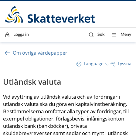
Till innehåll
Till navigationen
Till chattrobot
Logga in
Sök
Meny
Om övriga värdepapper
Language
Lyssna
Utländsk valuta
Vid avyttring av utländsk valuta och av fordringar i 
utländsk valuta ska du göra en kapitalvinstberäkning. 
Bestämmelserna omfattar alla typer av fordringar, till 
exempel obligationer, förlagsbevis, inlåningskonton i 
utländsk bank (bankböcker), privata 
skuldebrev/reverser samt sedlar och mynt i utländsk 