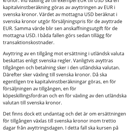
kronor. Vid växling av till exempel EUR till USD ska en 
kapitalvinstberäkning göras av avyttringen av EUR i 
svenska kronor. Värdet av mottagna USD beräknat i 
svenska kronor utgör försäljningspris för de avyttrade 
EUR. Samma värde blir sen anskaffningsutgift för de 
mottagna USD. I båda fallen görs sedan tillägg för 
transaktionskostnader.
Avyttring av en tillgång mot ersättning i utländsk valuta 
beskattas enligt svenska regler. Vanligtvis avyttras 
tillgången och betalning sker i den utländska valutan. 
Därefter sker växling till svenska kronor. Då ska 
egentligen tre kapitalvinstberäkningar göras, en för 
försäljningen av tillgången, en för 
köpeskillingsfordran och en för växling av den utländska 
valutan till svenska kronor.
Det finns dock ett undantag och det är om ersättningen 
för tillgången växlas till svenska kronor inom trettio 
dagar från avyttringsdagen. I detta fall ska kursen på 