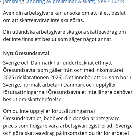
Länk 
Jämkning (ändring av preliminär A-skatt), SKV 4302
Även din arbetsgivare kan ansöka om att få ett beslut 
om att skatteavdrag inte ska göras.
Din utländska arbetsgivare ska göra skatteavdrag om 
det inte finns ett beslut som säger något annat.
Nytt Öresundsavtal
Sverige och Danmark har undertecknat ett nytt 
Öresundsavtal som gäller från och med inkomståret 
2025 (deklarationen 2026). Det innebär att du som bor i 
Sverige, normalt arbetar i Danmark och uppfyller 
förutsättningarna i Öresundsavtalet inte längre behöver 
beslut om skattebefrielse.
Om du inte uppfyller förutsättningarna i 
Öresundsavtalet, behöver din danska arbetsgivare 
precis som tidigare vara arbetsgivarregistrerad i Sverige 
och göra skatteavdrag på inkomsten du får för arbete i 