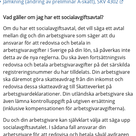
Länk 
Jämkning (ändring av preliminär A-skatt), SKV 4302
Vad gäller om jag har ett socialavgiftsavtal?
Om du har ett socialavgiftsavtal, det vill säga ett avtal 
mellan dig och din arbetsgivare som säger att du 
ansvarar för att redovisa och betala in 
arbetsgivaravgifter i Sverige på din lön, så påverkas inte 
detta av de nya reglerna. Du ska även fortsättningsvis 
redovisa och betala arbetsgivaravgifter på det särskilda 
registreringsnummer du har tilldelats. Din arbetsgivare 
ska däremot göra skatteavdrag från din inkomst och 
redovisa dessa skatteavdrag till Skatteverket på 
arbetsgivardeklarationer. Din utländska arbetsgivare ska 
även lämna kontrolluppgift på utgiven ersättning 
(inklusive kompensationen för arbetsgivaravgifterna).
Du och din arbetsgivare kan självklart välja att säga upp 
socialavgiftsavtalet. I sådana fall ansvarar din 
arbetsgivare för att redovisa och betala såväl avdragen 