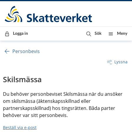
Till innehåll
Till navigationen
Till chattrobot
Logga in
Sök
Meny
Personbevis
Lyssna
Skilsmässa
Du behöver personbeviset Skilsmässa när du ansöker 
om skilsmässa (äktenskapsskillnad eller 
partnerskapsskillnad) hos tingsrätten. Båda parter 
behöver var sitt personbevis.
Beställ via e-post