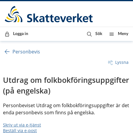
Till innehåll
Till navigationen
Till chattrobot
Logga in
Sök
Meny
Personbevis
Lyssna
Utdrag om folkbokföringsuppgifter 
(på engelska)
Personbeviset Utdrag om folkbokföringsuppgifter är det 
enda personbevis som finns på engelska. 
Skriv ut via e-tjänst
Beställ via e-post