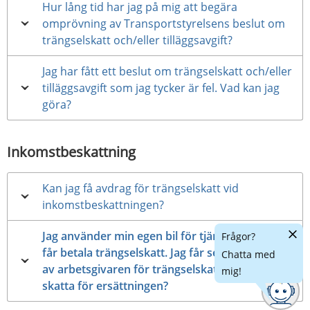
Hur lång tid har jag på mig att begära
omprövning av Transportstyrelsens beslut om
trängselskatt och/eller tilläggsavgift?
Jag har fått ett beslut om trängselskatt och/eller
tilläggsavgift som jag tycker är fel. Vad kan jag
göra?
Inkomstbeskattning
Kan jag få avdrag för trängselskatt vid
inkomstbeskattningen?
Dölj
Jag använder min egen bil för tjänsteresor och
Frågor?
chatt
får betala trängselskatt. Jag får sedan ersättning
Chatta med
av arbetsgivaren för trängselskatten. Ska jag
mig!
skatta för ersättningen?