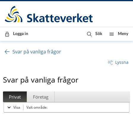
Till innehåll
Till navigationen
Till chattrobot
Logga in
Sök
Meny
Svar på vanliga frågor
Lyssna
Svar på vanliga frågor
Privat
Företag
Visa
Valt område: