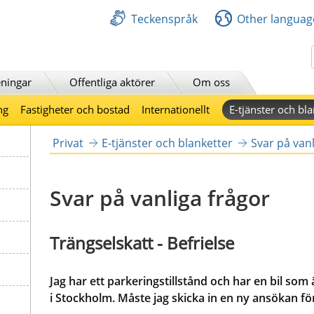
Teckenspråk
Other languag
Sök
ningar
Offentliga aktörer
Om oss
ng
Fastigheter och bostad
Internationellt
E-tjänster och bla
Privat
E-tjänster och blanketter
Svar på vanl
Svar på vanliga frågor
Trängselskatt - Befrielse
Jag har ett parkeringstillstånd och har en bil som 
i Stockholm. Måste jag skicka in en ny ansökan f