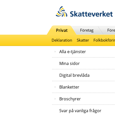
Till innehåll
Till navigationen
Till chattrobot
Privat
Företag
Före
Deklaration
Skatter
Folkbokföri
Alla e-tjänster
Mina sidor
Digital brevlåda
Blanketter
Broschyrer
Svar på vanliga frågor