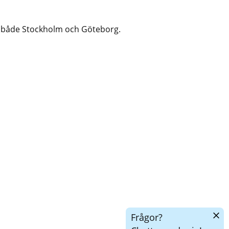
r i både Stockholm och Göteborg.
Dölj
Frågor?
chatt