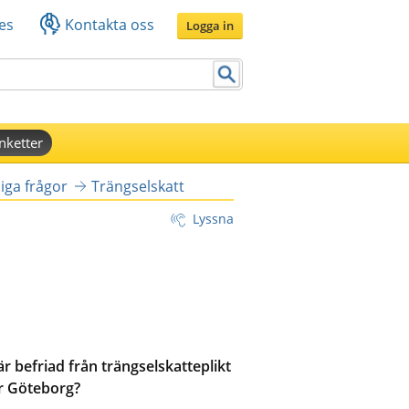
es
Kontakta oss
Logga in
nketter
iga frågor
Trängselskatt
Lyssna
är befriad från trängselskatteplikt
ör Göteborg?