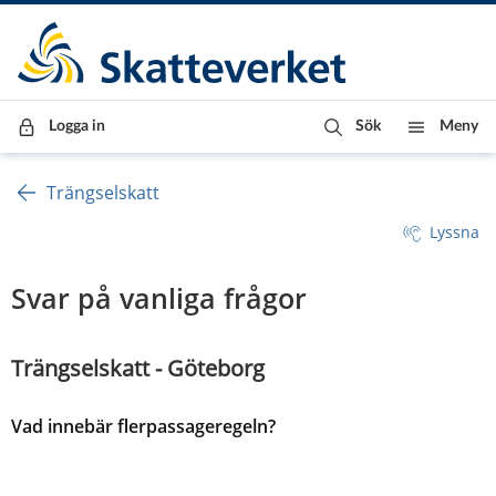
Till innehåll
Till navigationen
Till chattrobot
Logga in
Sök
Meny
Trängselskatt
Lyssna
Svar på vanliga frågor
Trängselskatt - Göteborg
Vad innebär flerpassageregeln?