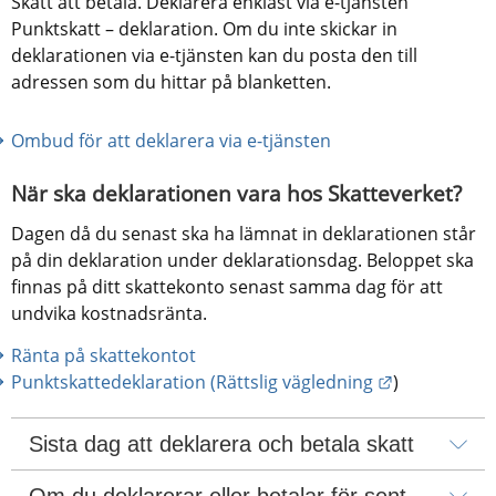
Skatt att betala. Deklarera enklast via e-tjänsten 
Punktskatt – deklaration. Om du inte skickar in 
deklarationen via e-tjänsten kan du posta den till 
adressen som du hittar på blanketten.
Ombud för att deklarera via e-tjänsten
När ska deklarationen vara hos Skatteverket?
Dagen då du senast ska ha lämnat in deklarationen står 
på din deklaration under deklarationsdag. Beloppet ska 
finnas på ditt skattekonto senast samma dag för att 
undvika kostnadsränta.
Ränta på skattekontot
Länk till an
Punktskattedeklaration (Rättslig vägledning
)
Sista dag att deklarera och betala skatt
Om du deklarerar eller betalar för sent