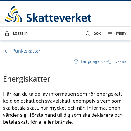
Till innehåll
Till navigationen
Till chattrobot
Logga in
Sök
Meny
Punktskatter
Language
Lyssna
Energiskatter
Här kan du ta del av information som rör energiskatt, 
koldioxidskatt och svavelskatt, exempelvis vem som 
ska betala skatt, hur mycket och när. Informationen 
vänder sig i första hand till dig som ska deklarera och 
betala skatt för el eller bränsle.