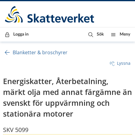
Till innehåll
Till navigationen
Till chattrobot
Logga in
Sök
Meny
Blanketter & broschyrer
Lyssna
Energiskatter, Återbetalning,
märkt olja med annat färgämne än
svenskt för uppvärmning och
stationära motorer
SKV 5099