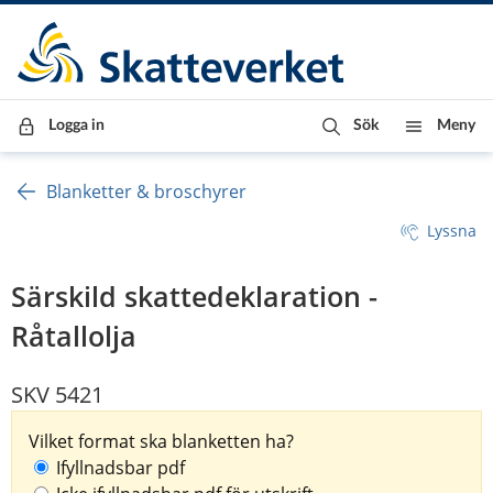
Till innehåll
Till navigationen
Till chattrobot
Logga in
Sök
Meny
Blanketter & broschyrer
Lyssna
Särskild skattedeklaration -
Råtallolja
SKV 5421
Vilket format ska blanketten ha?
Ifyllnadsbar pdf