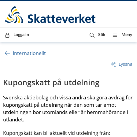
Till innehåll
Till navigationen
Till chattrobot
Logga in
Sök
Meny
Internationellt
Lyssna
Kupongskatt på utdelning
Svenska aktiebolag och vissa andra ska göra avdrag för 
kupongskatt på utdelning när den som tar emot 
utdelningen bor utomlands eller är hemmahörande i 
utlandet.
Kupongskatt kan bli aktuellt vid utdelning från: