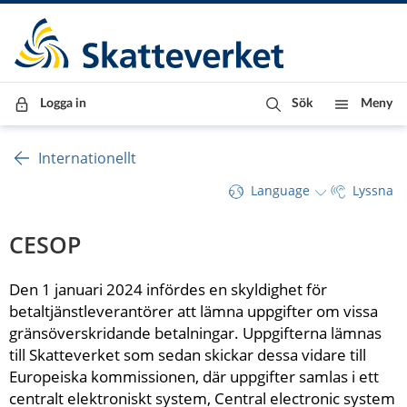
Till innehåll
Till navigationen
Till chattrobot
Logga in
Sök
Meny
Internationellt
Language
Lyssna
CESOP
Den 1 januari 2024 infördes en skyldighet för 
betaltjänstleverantörer att lämna uppgifter om vissa 
gränsöverskridande betalningar. Uppgifterna lämnas 
till Skatteverket som sedan skickar dessa vidare till 
Europeiska kommissionen, där uppgifter samlas i ett 
centralt elektroniskt system, Central electronic system 