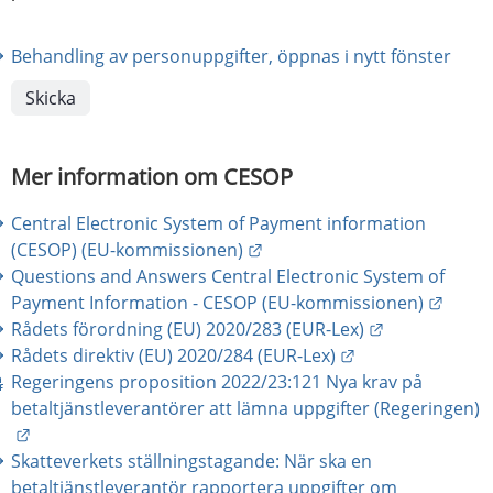
Behandling av personuppgifter, öppnas i nytt fönster
Mer information om CESOP
Central Electronic System of Payment information 
Länk till annan webbplats.
(CESOP) (EU-kommissionen)
Questions and Answers Central Electronic System of 
Länk t
Payment Information - CESOP (EU-kommissionen)
Länk till ann
Rådets förordning (EU) 2020/283 (EUR-Lex)
Länk till annan 
Rådets direktiv (EU) 2020/284 (EUR-Lex)
Regeringens proposition 2022/23:121 Nya krav på 
betaltjänstleverantörer att lämna uppgifter (Regeringen)
Länk till annan webbplats.
Skatteverkets ställningstagande: När ska en 
betaltjänstleverantör rapportera uppgifter om 