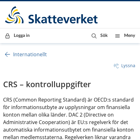
Till innehåll
Till navigationen
Till chattrobot
Logga in
Sök
Meny
Internationellt
Lyssna
CRS – kontrolluppgifter
CRS (Common Reporting Standard) är OECD:s standard 
för informationsutbyte av upplysningar om finansiella 
konton mellan olika länder. DAC 2 (Directive on 
Administrative Cooperation) är EU:s regelverk för det 
automatiska informationsutbytet om finansiella konton 
mellan medlemsstaterna. Regelverken liknar varandra 