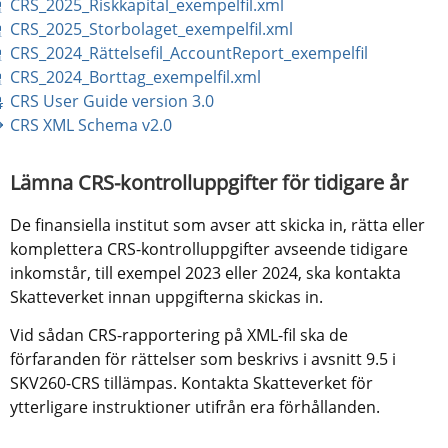
xml, 4 kB.
CRS_2025_Riskkapital_exempelfil.xml
xml, 15 kB.
CRS_2025_Storbolaget_exempelfil.xml
xml, 4 kB.
CRS_2024_Rättelsefil_AccountReport_exempelfil
xml, 9 kB.
CRS_2024_Borttag_exempelfil.xml
pdf, 5 MB.
CRS User Guide version 3.0
zip, 17 kB.
CRS XML Schema v2.0
Lämna CRS-kontrolluppgifter för tidigare år
De finansiella institut som avser att skicka in, rätta eller 
komplettera CRS-kontrolluppgifter avseende tidigare 
inkomstår, till exempel 2023 eller 2024, ska kontakta 
Skatteverket innan uppgifterna skickas in.
Vid sådan CRS-rapportering på XML-fil ska de 
förfaranden för rättelser som beskrivs i avsnitt 9.5 i 
SKV260-CRS tillämpas. Kontakta Skatteverket för 
ytterligare instruktioner utifrån era förhållanden.