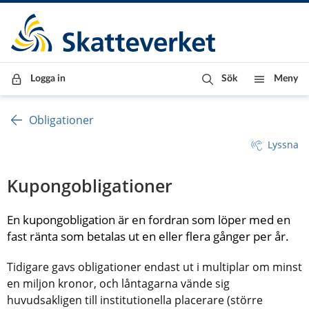
Till innehåll
Till navigationen
Till chattrobot
Logga in
Sök
Meny
Obligationer
Lyssna
Kupongobligationer
En kupongobligation är en fordran som löper med en 
fast ränta som betalas ut en eller flera gånger per år.
Tidigare gavs obligationer endast ut i multiplar om minst 
en miljon kronor, och låntagarna vände sig 
huvudsakligen till institutionella placerare (större 