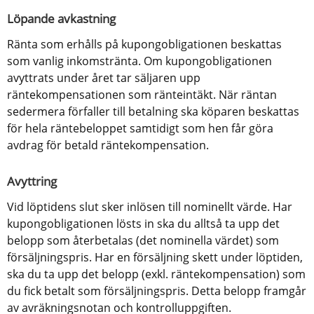
Löpande avkastning
Ränta som erhålls på kupongobligationen beskattas 
som vanlig inkomstränta. Om kupongobligationen 
avyttrats under året tar säljaren upp 
räntekompensationen som ränteintäkt. När räntan 
sedermera förfaller till betalning ska köparen beskattas 
för hela räntebeloppet samtidigt som hen får göra 
avdrag för betald räntekompensation.
Avyttring
Vid löptidens slut sker inlösen till nominellt värde. Har 
kupongobligationen lösts in ska du alltså ta upp det 
belopp som återbetalas (det nominella värdet) som 
försäljningspris. Har en försäljning skett under löptiden, 
ska du ta upp det belopp (exkl. räntekompensation) som 
du fick betalt som försäljningspris. Detta belopp framgår 
av avräkningsnotan och kontrolluppgiften.