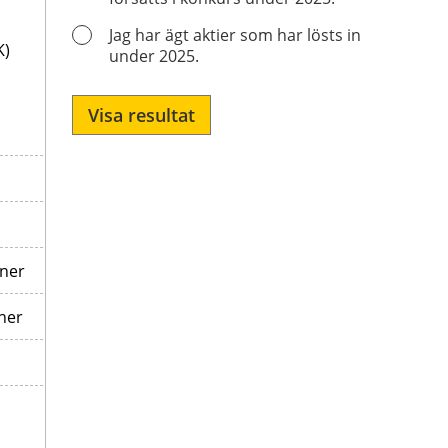
K)
Visa resultat
oner
ner