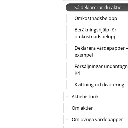
Så deklarerar du aktier
Omkostnadsbelopp
Beräkningshjälp för
omkostnadsbelopp
Deklarera värdepapper 
exempel
Försäljningar undantagn
K4
Kvittning och kvotering
Aktiehistorik
Om aktier
Om övriga värdepapper