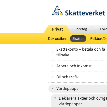
Till innehåll
Till navigationen
Till chattrobot
Privat
Företag
Före
Deklaration
Folkbokför
Skatter
Skattekonto – betala och få
tillbaka
Arbete och inkomst
Bil och trafik
Värdepapper
Deklarera aktier och övrig
värdepapper