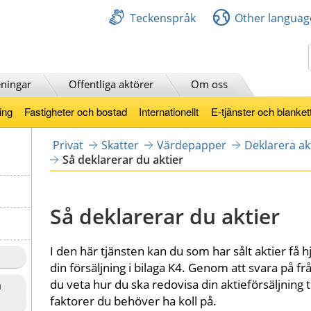
Teckenspråk
Other languag
Sök
ningar
Offentliga aktörer
Om oss
ing
Fastigheter och bostad
Internationellt
E-tjänster och blanket
Privat
Skatter
Värdepapper
Deklarera ak
Så deklarerar du aktier
Så deklarerar du aktier
I den här tjänsten kan du som har sålt aktier få 
din försäljning i bilaga K4. Genom att svara på fr
du veta hur du ska redovisa din aktieförsäljning ti
a
faktorer du behöver ha koll på.