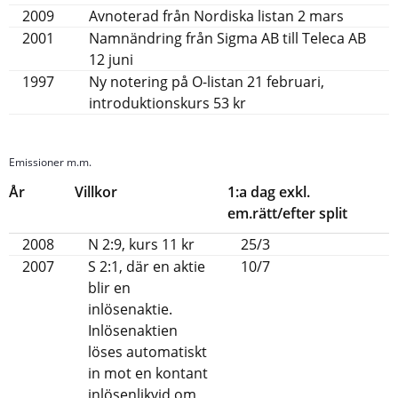
2009
Avnoterad från Nordiska listan 2 mars
2001
Namnändring från Sigma AB till Teleca AB
12 juni
1997
Ny notering på O-listan 21 februari,
introduktionskurs 53 kr
Emissioner m.m.
År
Villkor
1:a dag exkl.
em.rätt/efter split
2008
N 2:9, kurs 11 kr
25/3
2007
S 2:1, där en aktie
10/7
blir en
inlösenaktie.
Inlösenaktien
löses automatiskt
in mot en kontant
inlösenlikvid om