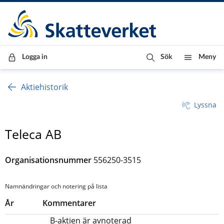
Till innehåll
Till navigationen
Till chattrobot
Logga in
Sök
Meny
Aktiehistorik
Lyssna
Teleca AB
Organisationsnummer
556250-3515
Namnändringar och notering på lista
År
Kommentarer
B-aktien är avnoterad