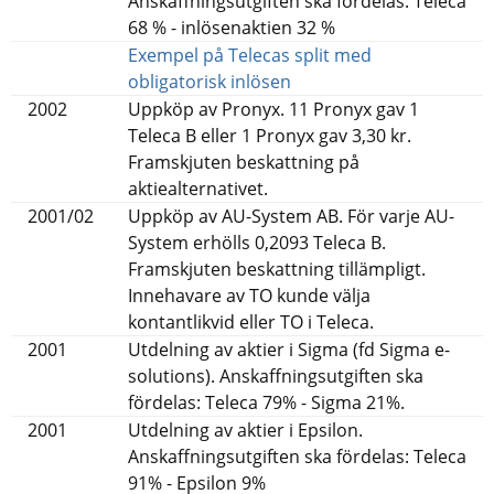
Anskaffningsutgiften ska fördelas: Teleca
68 % - inlösenaktien 32 %
Exempel på Telecas split med
pdf, 146 kB.
obligatorisk inlösen
2002
Uppköp av Pronyx. 11 Pronyx gav 1
Teleca B eller 1 Pronyx gav 3,30 kr.
Framskjuten beskattning på
aktiealternativet.
2001/02
Uppköp av AU-System AB. För varje AU-
System erhölls 0,2093 Teleca B.
Framskjuten beskattning tillämpligt.
Innehavare av TO kunde välja
kontantlikvid eller TO i Teleca.
2001
Utdelning av aktier i Sigma (fd Sigma e-
solutions). Anskaffningsutgiften ska
fördelas: Teleca 79% - Sigma 21%.
2001
Utdelning av aktier i Epsilon.
Anskaffningsutgiften ska fördelas: Teleca
91% - Epsilon 9%