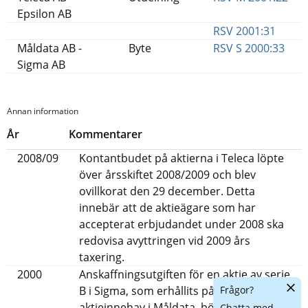
Epsilon AB
RSV 2001:31
Måldata AB -
Byte
RSV S 2000:33
Sigma AB
Annan information
År
Kommentarer
2008/09
Kontantbudet på aktierna i Teleca löpte
över årsskiftet 2008/2009 och blev
ovillkorat den 29 december. Detta
innebär att de aktieägare som har
accepterat erbjudandet under 2008 ska
redovisa avyttringen vid 2009 års
taxering.
2000
Anskaffningsutgiften för en aktie av serie
Dölj
Frågor?
B i Sigma, som erhållits på grund av
chatt
aktieinnehav i Måldata, bör beräknas till
Chatta med