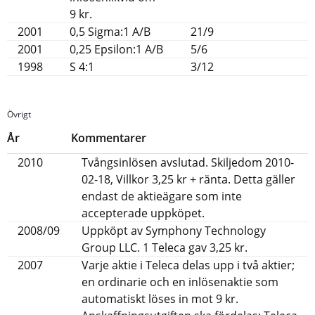
9 kr.
2001
0,5 Sigma:1 A/B
21/9
2001
0,25 Epsilon:1 A/B
5/6
1998
S 4:1
3/12
Övrigt
År
Kommentarer
2010
Tvångsinlösen avslutad. Skiljedom 2010-
02-18, Villkor 3,25 kr + ränta. Detta gäller
endast de aktieägare som inte
accepterade uppköpet.
2008/09
Uppköpt av Symphony Technology
Group LLC. 1 Teleca gav 3,25 kr.
2007
Varje aktie i Teleca delas upp i två aktier;
en ordinarie och en inlösenaktie som
automatiskt löses in mot 9 kr.