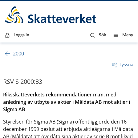
Till innehåll
Till navigationen
Till chattrobot
Logga in
Sök
Meny
2000
Lyssna
RSV S 2000:33
Riksskatteverkets rekommendationer m.m. med
anledning av utbyte av aktier i Måldata AB mot aktier i
Sigma AB
Styrelsen för Sigma AB (Sigma) offentliggjorde den 16
december 1999 beslut att erbjuda aktieägarna i Måldata
AB (Måldata) att överlåta sina aktier av serie B mot likvid