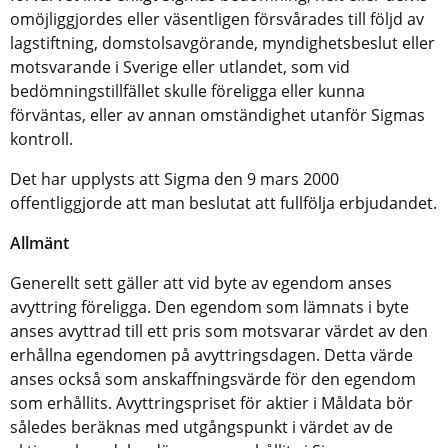
omöjliggjordes eller väsentligen försvårades till följd av
lagstiftning, domstolsavgörande, myndighetsbeslut eller
motsvarande i Sverige eller utlandet, som vid
bedömningstillfället skulle föreligga eller kunna
förväntas, eller av annan omständighet utanför Sigmas
kontroll.
Det har upplysts att Sigma den 9 mars 2000
offentliggjorde att man beslutat att fullfölja erbjudandet.
Allmänt
Generellt sett gäller att vid byte av egendom anses
avyttring föreligga. Den egendom som lämnats i byte
anses avyttrad till ett pris som motsvarar värdet av den
erhållna egendomen på avyttringsdagen. Detta värde
anses också som anskaffningsvärde för den egendom
som erhållits. Avyttringspriset för aktier i Måldata bör
således beräknas med utgångspunkt i värdet av de