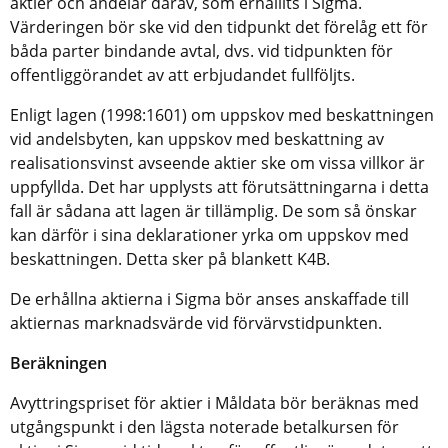
aktier och andelar därav, som erhållits i Sigma.
Värderingen bör ske vid den tidpunkt det förelåg ett för
båda parter bindande avtal, dvs. vid tidpunkten för
offentliggörandet av att erbjudandet fullföljts.
Enligt lagen (1998:1601) om uppskov med beskattningen
vid andelsbyten, kan uppskov med beskattning av
realisationsvinst avseende aktier ske om vissa villkor är
uppfyllda. Det har upplysts att förutsättningarna i detta
fall är sådana att lagen är tillämplig. De som så önskar
kan därför i sina deklarationer yrka om uppskov med
beskattningen. Detta sker på blankett K4B.
De erhållna aktierna i Sigma bör anses anskaffade till
aktiernas marknadsvärde vid förvärvstidpunkten.
Beräkningen
Avyttringspriset för aktier i Måldata bör beräknas med
utgångspunkt i den lägsta noterade betalkursen för