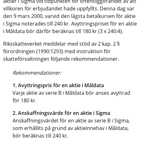
aktier i Sigma vid tidpunkten för offentliggörandet av att
villkoren för erbjudandet hade uppfyllts. Denna dag var
den 9 mars 2000, varvid den lägsta betalkursen för aktie
i Sigma noterades till 240 kr. Avyttringspriset för en aktie
i Måldata bör därför beräknas till 180 kr (3 x 240:4).
Riksskatteverket meddelar med stöd av 2 kap. 2 §
förordningen (1990:1293) med instruktion för
skatteförvaltningen följande rekommendationer.
Rekommendationer:
1. Avyttringspris för en aktie i Måldata
Varje aktie av serie B i Måldata bör anses avyttrad
för 180 kr.
2. Anskaffningsvärde för en aktie i Sigma
Anskaffningsvärdet för en aktie av serie B i Sigma,
som erhållits på grund av aktieinnehav i Måldata,
bör beräknas till 240 kr.