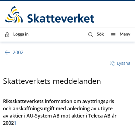
Till innehåll
Till navigationen
Till chattrobot
Logga in
Sök
Meny
2002
Lyssna
Skatteverkets meddelanden
Riksskatteverkets information om avyttringspris
och anskaffningsutgift med anledning av utbyte
av aktier i AU-System AB mot aktier i Teleca AB år
2002
1