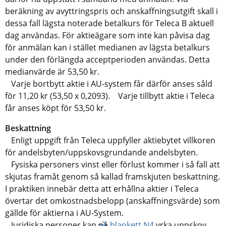
beräkning av avyttringspris och anskaffningsutgift skall i
dessa fall lägsta noterade betalkurs för Teleca B aktuell
dag användas. För aktieägare som inte kan påvisa dag
för anmälan kan i stället medianen av lägsta betalkurs
under den förlängda acceptperioden användas. Detta
medianvärde är 53,50 kr.
Varje bortbytt aktie i AU-system får därför anses såld
för 11,20 kr (53,50 x 0,2093). Varje tillbytt aktie i Teleca
får anses köpt för 53,50 kr.
Beskattning
Enligt uppgift från Teleca uppfyller aktiebytet villkoren
för andelsbyten/uppskovsgrundande andelsbyten.
Fysiska personers vinst eller förlust kommer i så fall att
skjutas framåt genom så kallad framskjuten beskattning.
I praktiken innebär detta att erhållna aktier i Teleca
övertar det omkostnadsbelopp (anskaffningsvärde) som
gällde för aktierna i AU-System.
Juridiska personer kan på
blankett N4
yrka uppskov