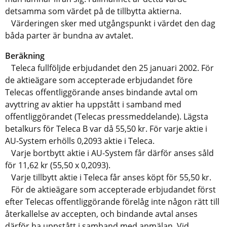
detsamma som värdet på de tillbytta aktierna.
Värderingen sker med utgångspunkt i värdet den dag
båda parter är bundna av avtalet.
Beräkning
Teleca fullföljde erbjudandet den 25 januari 2002. För
de aktieägare som accepterade erbjudandet före
Telecas offentliggörande anses bindande avtal om
avyttring av aktier ha uppstått i samband med
offentliggörandet (Telecas pressmeddelande). Lägsta
betalkurs för Teleca B var då 55,50 kr. För varje aktie i
AU-System erhölls 0,2093 aktie i Teleca.
Varje bortbytt aktie i AU-System får därför anses såld
för 11,62 kr (55,50 x 0,2093).
Varje tillbytt aktie i Teleca får anses köpt för 55,50 kr.
För de aktieägare som accepterade erbjudandet först
efter Telecas offentliggörande förelåg inte någon rätt till
återkallelse av accepten, och bindande avtal anses
därför ha uppstått i samband med anmälan. Vid