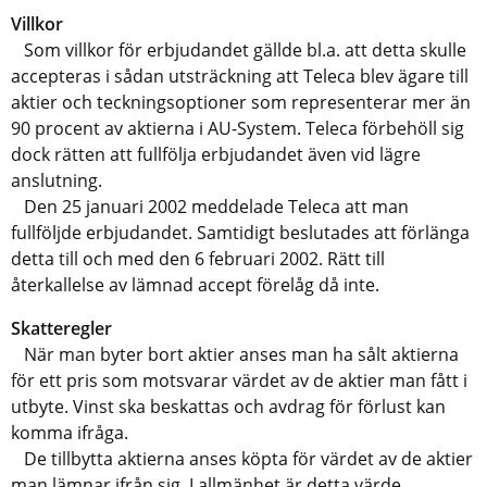
Villkor
Som villkor för erbjudandet gällde bl.a. att detta skulle
accepteras i sådan utsträckning att Teleca blev ägare till
aktier och teckningsoptioner som representerar mer än
90 procent av aktierna i AU-System. Teleca förbehöll sig
dock rätten att fullfölja erbjudandet även vid lägre
anslutning.
Den 25 januari 2002 meddelade Teleca att man
fullföljde erbjudandet. Samtidigt beslutades att förlänga
detta till och med den 6 februari 2002. Rätt till
återkallelse av lämnad accept förelåg då inte.
Skatteregler
När man byter bort aktier anses man ha sålt aktierna
för ett pris som motsvarar värdet av de aktier man fått i
utbyte. Vinst ska beskattas och avdrag för förlust kan
komma ifråga.
De tillbytta aktierna anses köpta för värdet av de aktier
man lämnar ifrån sig. I allmänhet är detta värde