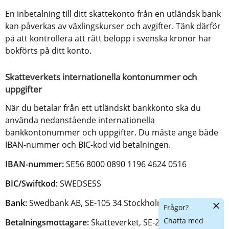
En inbetalning till ditt skattekonto från en utländsk bank 
kan påverkas av växlingskurser och avgifter. Tänk därför 
på att kontrollera att rätt belopp i svenska kronor har 
bokförts på ditt konto.
Skatteverkets internationella kontonummer och 
uppgifter
När du betalar från ett utländskt bankkonto ska du 
använda nedanstående internationella 
bankkontonummer och uppgifter. Du måste ange både 
IBAN-nummer och BIC-kod vid betalningen.
IBAN-nummer:
 SE56 8000 0890 1196 4624 0516
BIC/Swiftkod: 
SWEDSESS
Bank: 
Swedbank AB, SE-105 34 Stockholm
Dölj
Frågor?
chatt
Chatta med
Betalningsmottagare:
 Skatteverket, SE-205 30 Malmö