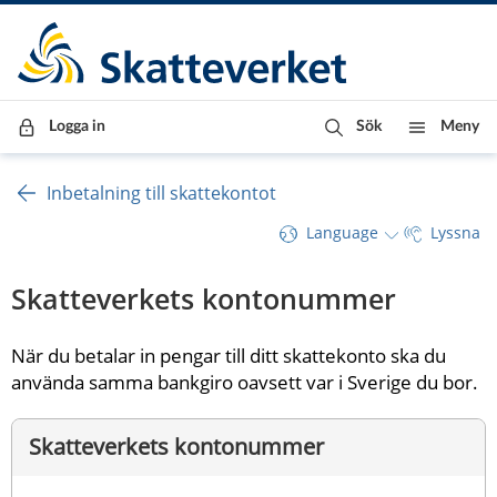
Till innehåll
Till navigationen
Till chattrobot
Logga in
Sök
Meny
Inbetalning till skattekontot
Language
Lyssna
Skatteverkets kontonummer
När du betalar in pengar till ditt skattekonto ska du 
använda samma bankgiro oavsett var i Sverige du bor.
Skatteverkets kontonummer