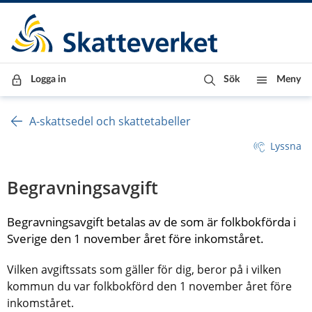
Till innehåll
Till navigationen
Till chattrobot
Logga in
Sök
Meny
A-skattsedel och skattetabeller
Lyssna
Begravningsavgift
Begravningsavgift betalas av de som är folkbokförda i 
Sverige den 1 november året före inkomståret.
Vilken avgiftssats som gäller för dig, beror på i vilken 
kommun du var folkbokförd den 1 november året före 
inkomståret.