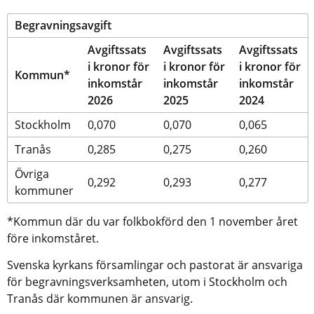
Begravningsavgift
Avgiftssats 
Avgiftssats 
Avgiftssats 
i kronor för 
i kronor för 
i kronor för 
Kommun*
inkomstår 
inkomstår 
inkomstår 
2026
2025
2024
Stockholm
0,070
0,070
0,065
Tranås
0,285
0,275
0,260
Övriga 
0,292
0,293
0,277
kommuner
*Kommun där du var folkbokförd den 1 november året 
före inkomståret.
Svenska kyrkans församlingar och pastorat är ansvariga 
för begravningsverksamheten, utom i Stockholm och 
Tranås där kommunen är ansvarig.