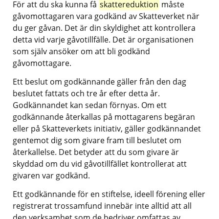
För att du ska kunna få 
skattereduktion
 måste 
gåvomottagaren vara godkänd av Skatteverket när 
du ger gåvan. Det är din skyldighet att kontrollera 
detta vid varje gåvotillfälle. Det är organisationen 
som själv ansöker om att bli godkänd 
gåvomottagare.
Ett beslut om godkännande gäller från den dag 
beslutet fattats och tre år efter detta år. 
Godkännandet kan sedan förnyas. Om ett 
godkännande återkallas på mottagarens begäran 
eller på Skatteverkets initiativ, gäller godkännandet 
gentemot dig som givare fram till beslutet om 
återkallelse. Det betyder att du som givare är 
skyddad om du vid gåvotillfället kontrollerat att 
givaren var godkänd.
Ett godkännande för en stiftelse, ideell förening eller 
registrerat trossamfund innebär inte alltid att all 
den verksamhet som de bedriver omfattas av 