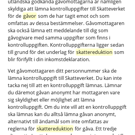
utländska godkända gåvomottagarna är nämligen 
skyldiga att lämna kontrolluppgifter till Skatteverket 
för de 
gåvor
 som de har tagit emot och som 
omfattas av dessa bestämmelser. Gåvomottagaren 
ska också lämna ett meddelande till dig som 
gåvogivare med samma uppgifter som finns i 
kontrolluppgiften. Kontrolluppgifterna ligger sedan 
till grund för det underlag för 
skattereduktion
 som 
blir förifyllt i din inkomstdeklaration.
Vet gåvomottagaren ditt personnummer ska de 
lämna kontrolluppgift till Skatteverket. Du kan inte 
tacka nej till att en kontrolluppgift lämnas. Lämnar 
du däremot gåvan anonymt har mottagaren vare 
sig skyldighet eller möjlighet att lämna 
kontrolluppgift. Om du inte vill att en kontrolluppgift 
ska lämnas kan du alltså lämna gåvan anonymt, 
alternativt till ändamål som inte omfattas av 
reglerna för 
skattereduktion
 för gåva. Ett tredje 