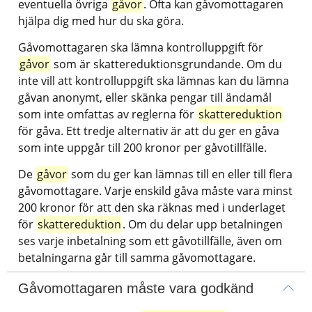
eventuella övriga 
gåvor
. Ofta kan gåvomottagaren 
hjälpa dig med hur du ska göra.
Gåvomottagaren ska lämna kontrolluppgift för 
gåvor
 som är skattereduktionsgrundande. Om du 
inte vill att kontrolluppgift ska lämnas kan du lämna 
gåvan anonymt, eller skänka pengar till ändamål 
som inte omfattas av reglerna för 
skattereduktion
för gåva. Ett tredje alternativ är att du ger en gåva 
som inte uppgår till 200 kronor per gåvotillfälle.
De 
gåvor
 som du ger kan lämnas till en eller till flera 
gåvomottagare. Varje enskild gåva måste vara minst 
200 kronor för att den ska räknas med i underlaget 
för 
skattereduktion
. Om du delar upp betalningen 
ses varje inbetalning som ett gåvotillfälle, även om 
betalningarna går till samma gåvomottagare.
Gåvomottagaren måste vara godkänd