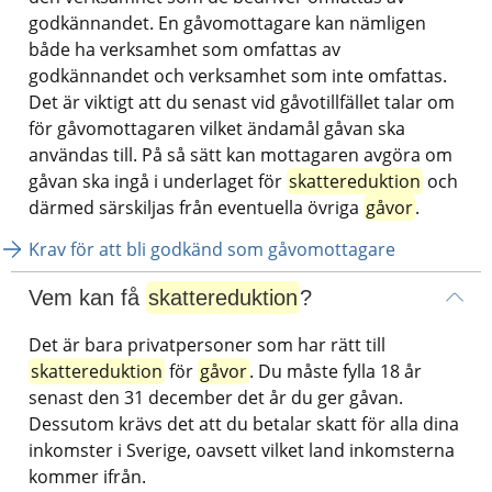
godkännandet. En gåvomottagare kan nämligen 
både ha verksamhet som omfattas av 
godkännandet och verksamhet som inte omfattas. 
Det är viktigt att du senast vid gåvotillfället talar om 
för gåvomottagaren vilket ändamål gåvan ska 
användas till. På så sätt kan mottagaren avgöra om 
gåvan ska ingå i underlaget för 
skattereduktion
 och 
därmed särskiljas från eventuella övriga 
gåvor
.
Krav för att bli godkänd som gåvomottagare
Vem kan få 
skattereduktion
?
Det är bara privatpersoner som har rätt till 
skattereduktion
 för 
gåvor
. Du måste fylla 18 år 
senast den 31 december det år du ger gåvan. 
Dessutom krävs det att du betalar skatt för alla dina 
inkomster i Sverige, oavsett vilket land inkomsterna 
kommer ifrån.