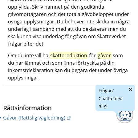
uppfyllda. Skriv namnet på den godkända 
gåvomottagaren och det totala gåvobeloppet under 
övriga upplysningar. Du behöver inte skicka in några 
underlag i samband med att du deklarerar men du 
ska kunna visa underlag för gåvan om Skatteverket 
frågar efter det.
Om du inte vill ha 
skattereduktion
 för 
gåvor
 som 
du har lämnat och som finns förtryckta på din 
inkomstdeklaration kan du begära det under övriga 
upplysningar.
Dölj
Frågor?
chatt
Chatta med
mig!
Rättsinformation
Länk till annan webbplats.
Gåvor (Rättslig vägledning)