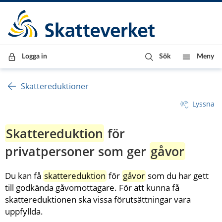
Till innehåll
Till navigationen
Till chattrobot
Logga in
Sök
Meny
Skattereduktioner
Lyssna
Skattereduktion
 för 
privatpersoner som ger 
gåvor
Du kan få 
skattereduktion
 för 
gåvor
 som du har gett 
till godkända gåvomottagare. För att kunna få 
skattereduktionen ska vissa förutsättningar vara 
uppfyllda.