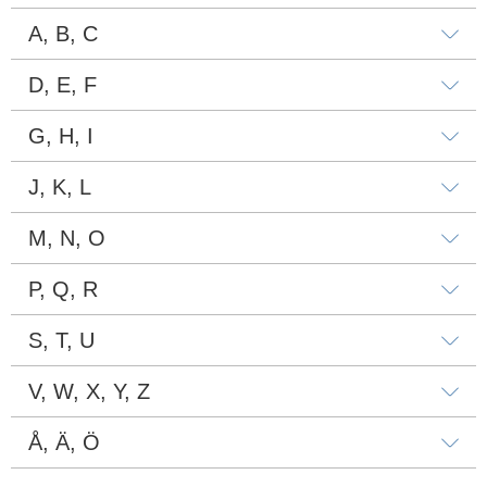
A, B, C
D, E, F
G, H, I
J, K, L
M, N, O
P, Q, R
S, T, U
V, W, X, Y, Z
Å, Ä, Ö