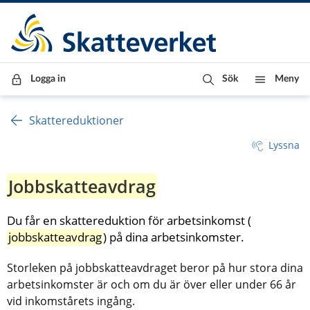
Till innehåll
Till navigationen
Till chattrobot
Logga in
Sök
Meny
Skattereduktioner
Lyssna
Jobbskatteavdrag
Du får en skattereduktion för arbetsinkomst (
jobbskatteavdrag
) på dina arbetsinkomster.
Storleken på jobbskatteavdraget beror på hur stora dina 
arbetsinkomster är och om du är över eller under 66 år 
vid inkomstårets ingång.