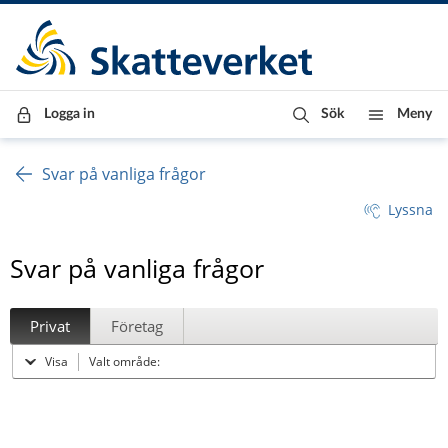
Till innehåll
Till navigationen
Till chattrobot
Logga in
Sök
Meny
Svar på vanliga frågor
Lyssna
Svar på vanliga frågor
Privat
Företag
Visa
Valt område: