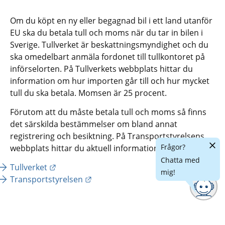
Om du köpt en ny eller begagnad bil i ett land utanför 
EU ska du betala tull och moms när du tar in bilen i 
Sverige. Tullverket är beskattningsmyndighet och du 
ska omedelbart anmäla fordonet till tullkontoret på 
införselorten. På Tullverkets webbplats hittar du 
information om hur importen går till och hur mycket 
tull du ska betala. Momsen är 25 procent.
Förutom att du måste betala tull och moms så finns 
det särskilda bestämmelser om bland annat 
registrering och besiktning. På Transportstyrelsens 
Dölj
Frågor?
webbplats hittar du aktuell information.
chatt
Chatta med
Länk till annan webbplats.
Tullverket
mig!
Länk till annan webbplats.
Transportstyrelsen