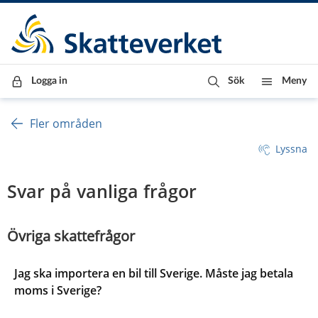
Till innehåll
Till navigationen
Till chattrobot
Logga in
Sök
Meny
Fler områden
Lyssna
Svar på vanliga frågor
Övriga skattefrågor  
Jag ska importera en bil till Sverige. Måste jag betala
moms i Sverige?