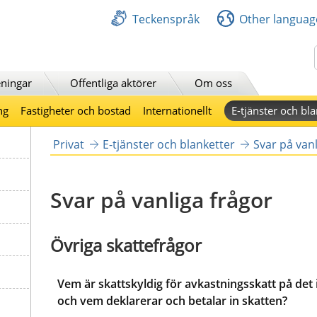
Teckenspråk
Other languag
Sök
ningar
Offentliga aktörer
Om oss
ng
Fastigheter och bostad
Internationellt
E-tjänster och bla
Privat
E-tjänster och blanketter
Svar på vanl
Svar på vanliga frågor
Övriga skattefrågor  
Vem är skattskyldig för avkastningsskatt på det
och vem deklarerar och betalar in skatten?