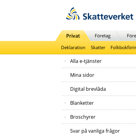
Till innehåll
Till navigationen
Till chattrobot
Privat
Företag
Före
Deklaration
Skatter
Folkbokföri
Alla e-tjänster
Mina sidor
Digital brevlåda
Blanketter
Broschyrer
Svar på vanliga frågor