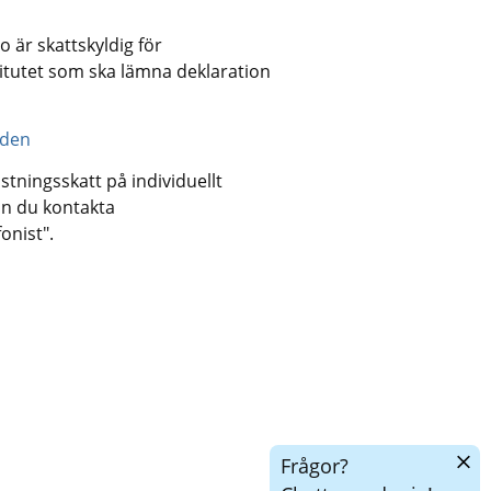
är skattskyldig för 
itutet som ska lämna deklaration 
nden
ningsskatt på individuellt 
n du kontakta 
onist".
Dölj
Frågor?
chatt