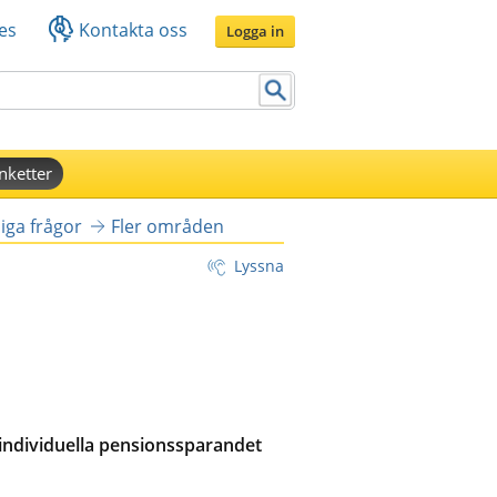
es
Kontakta oss
Logga in
nketter
iga frågor
Fler områden
Lyssna
 individuella pensionssparandet