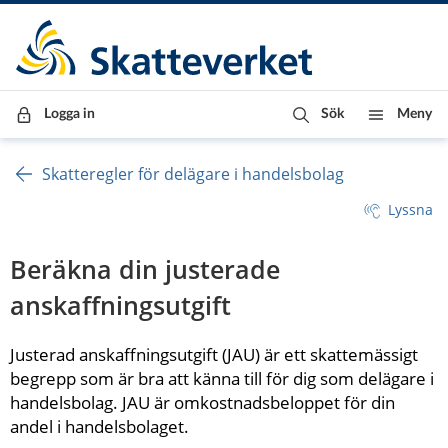
Till innehåll
Till navigationen
Till chattrobot
Logga in
Sök
Meny
Skatteregler för delägare i handelsbolag
Lyssna
Beräkna din justerade 
anskaffningsutgift
Justerad anskaffningsutgift (JAU) är ett skattemässigt 
begrepp som är bra att känna till för dig som delägare i 
handelsbolag. JAU är omkostnadsbeloppet för din 
andel i handelsbolaget.