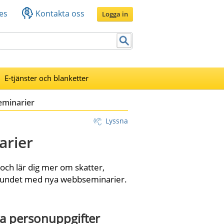
es
Kontakta oss
Logga in
E-tjänster och blanketter
eminarier
Lyssna
arier
ch lär dig mer om skatter, 
lbundet med nya webbseminarier.
na personuppgifter