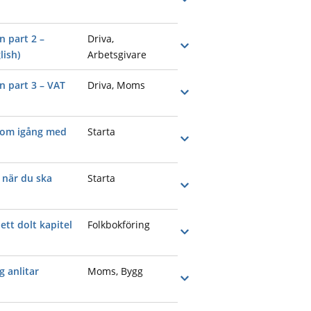
n part 2 –
Driva,
Öppna
lish)
Arbetsgivare
n part 3 – VAT
Driva, Moms
Öppna
 kom igång med
Starta
Öppna
 när du ska
Starta
Öppna
tt dolt kapitel
Folkbokföring
Öppna
 anlitar
Moms, Bygg
Öppna