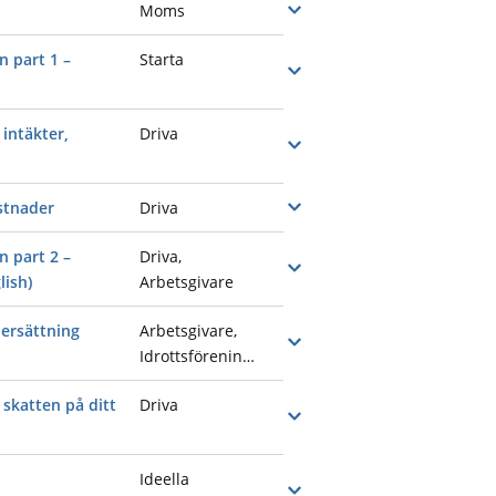
Moms
Öppna
n part 1 –
Starta
Öppna
intäkter,
Driva
Öppna
stnader
Driva
Öppna
n part 2 –
Driva,
Öppna
lish)
Arbetsgivare
 ersättning
Arbetsgivare,
Öppna
Idrottsföreningar
skatten på ditt
Driva
Öppna
Ideella
Öppna