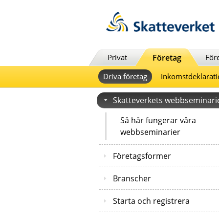
Till innehåll
Till navigationen
Till chattrobot
Privat
Företag
För
Driva företag
Inkomstdeklarati
Skatteverkets webbseminari
Så här fungerar våra
webbseminarier
Företagsformer
Branscher
Starta och registrera