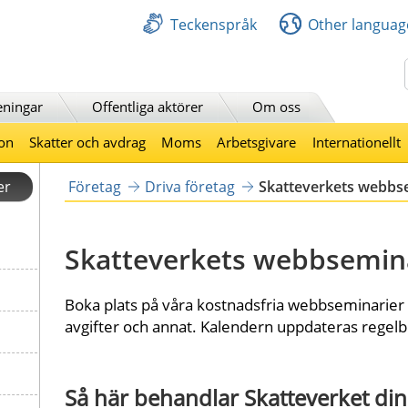
Teckenspråk
Other languag
Sök
eningar
Offentliga aktörer
Om oss
on
Skatter och avdrag
Moms
Arbetsgivare
Internationellt
er
Företag
Driva företag
Skatteverkets webbs
Skatteverkets webbsemin
Boka plats på våra kostnadsfria webbseminarier o
avgifter och annat. Kalendern uppdateras rege
Så här behandlar Skatteverket di