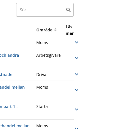
Sök på innehåll
Område
Moms
Öppna
 och andra
Arbetsgivare
Öppna
stnader
Driva
Öppna
andel mellan
Moms
Öppna
n part 1 –
Starta
Öppna
tehandel mellan
Moms
Öppna