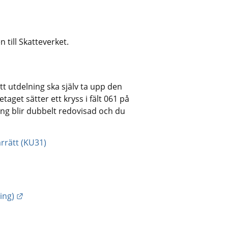
 till Skatteverket.
t utdelning ska själv ta upp den 
taget sätter ett kryss i fält 061 på 
ing blir dubbelt redovisad och du 
rrätt (KU31)
Länk till annan webbplats.
ing)
änk till annan webbplats.