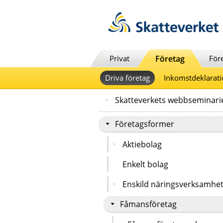
Till innehåll
Till navigationen
Till chattrobot
Privat
Företag
För
Driva företag
Inkomstdeklarati
Skatteverkets webbseminari
Företagsformer
Aktiebolag
Enkelt bolag
Enskild näringsverksamhe
Fåmansföretag