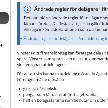
Ändrade regler för delägare i f
Det har införts ändrade regler för delägare som 
fåmansföretag. De flesta av reglerna gäller fr
vill säga inkomstdeklarationen som du lämnar
Ändrade regler för delägare i fåmansföretag i
de
Vinster i ditt fåmansföretag kan företaget dela ut ti
spara. Vinster som sparas kan delas ut kommande å
vinsten innan utdelningen.
För att du ska kunna ta utdelning måste du äga akti
Företaget måste också ha
gjort sitt årsbokslut
pengar som får delas ut (fritt eget kapital)
r
haft en bolagsstämma som beslutar om utdeln
 –