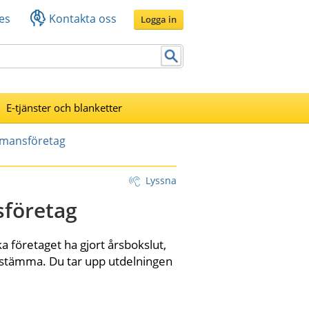
es
Kontakta oss
Logga in
E-tjänster och blanketter
mansföretag
Lyssna
sföretag
a företaget ha gjort årsbokslut, 
sstämma. Du tar upp utdelningen 