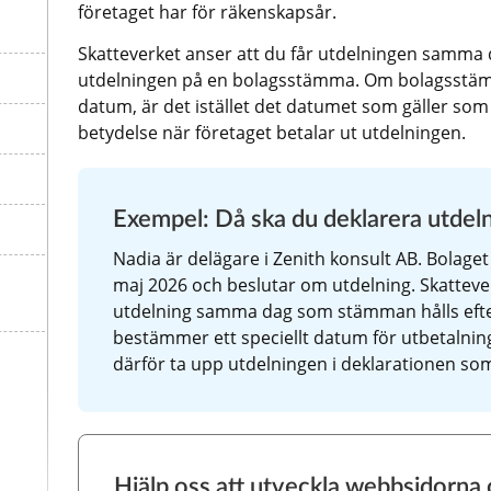
företaget har för räkenskapsår.
Skatteverket anser att du får utdelningen samma 
utdelningen på en bolagsstämma. Om bolagsstä
datum, är det istället det datumet som gäller som
betydelse när företaget betalar ut utdelningen.
Exempel: Då ska du deklarera utdel
Nadia är delägare i Zenith konsult AB. Bolaget
maj 2026 och beslutar om utdelning. Skatteverk
utdelning samma dag som stämman hålls eft
bestämmer ett speciellt datum för utbetalning
därför ta upp utdelningen i deklarationen so
Hjälp oss att utveckla webbsidorna o